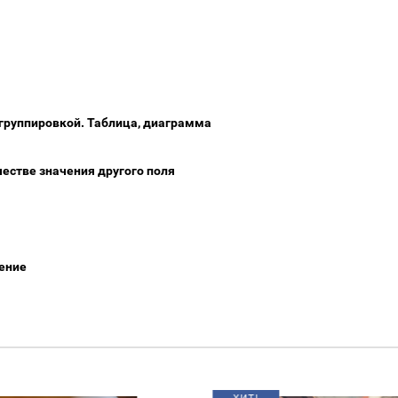
 группировкой. Таблица, диаграмма
честве значения другого поля
ение