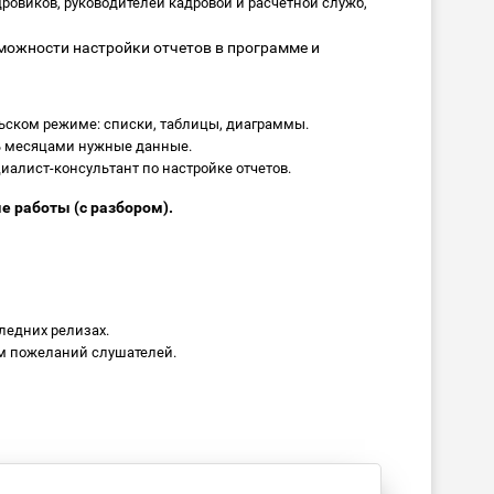
дровиков, руководителей кадровой и расчетной служб,
ожности настройки отчетов в программе и
льском режиме: списки, таблицы, диаграммы.
ь месяцами нужные данные.
алист-консультант по настройке отчетов.
е работы (с разбором).
ледних релизах.
м пожеланий слушателей.