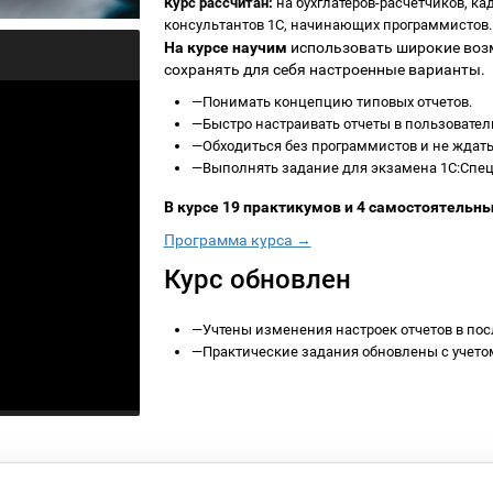
Курс рассчитан:
на бухглатеров-расчетчиков, ка
консультантов 1С, начинающих программистов.
На курсе научим
использовать широкие возм
сохранять для себя настроенные варианты.
—
Понимать концепцию типовых отчетов.
—
Быстро настраивать отчеты в пользовате
—
Обходиться без программистов и не ждат
—
Выполнять задание для экзамена 1С:Специ
В курсе 19 практикумов и 4 самостоятельны
Программа курса →
Курс обновлен
—
Учтены изменения настроек отчетов в пос
—
Практические задания обновлены с учето