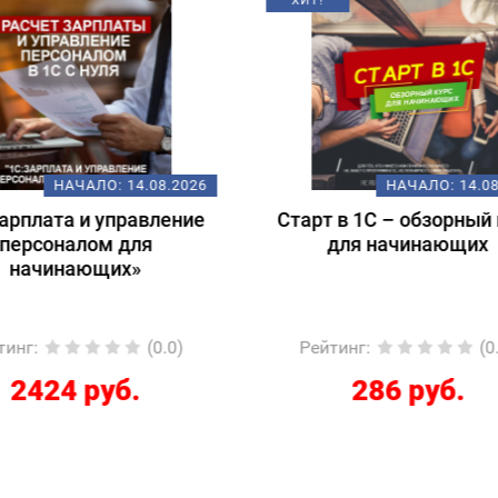
НАЧАЛО:
14.08.2026
НАЧАЛО:
18.
т в 1С – обзорный курс
Подготовка к экзам
для начинающих
1С:Специалист-консул
1С:ERP 2.5.
Регламентированный
йтинг
:
(0.0)
Рейтинг
:
(
286 руб.
12267 руб.