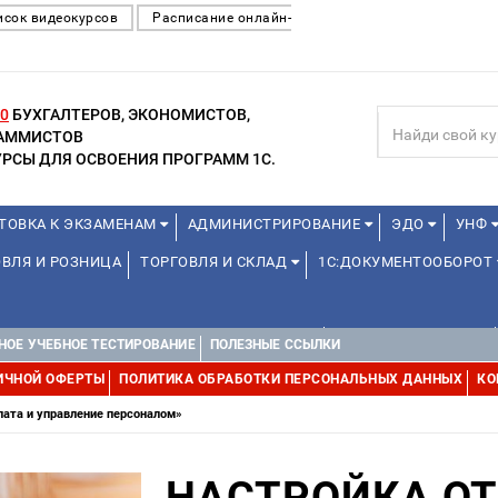
исок видеокурсов
Расписание онлайн-
0
БУХГАЛТЕРОВ, ЭКОНОМИСТОВ,
РАММИСТОВ
РСЫ ДЛЯ ОСВОЕНИЯ ПРОГРАММ 1С.
ТОВКА К ЭКЗАМЕНАМ
АДМИНИСТРИРОВАНИЕ
ЭДО
УНФ
ВЛЯ И РОЗНИЦА
ТОРГОВЛЯ И СКЛАД
1С:ДОКУМЕНТООБОРОТ
ДЛЯ ПРЕПОДАВАТЕЛЕЙ ШКОЛЬНЫХ КУРСОВ
ДЛЯ ШКОЛЬНИКОВ
НОЕ УЧЕБНОЕ ТЕСТИРОВАНИЕ
ПОЛЕЗНЫЕ ССЫЛКИ
Е
1С:МЕДИЦИНА
WEB, JAVA И ANDROID
ИЧНОЙ ОФЕРТЫ
ПОЛИТИКА ОБРАБОТКИ ПЕРСОНАЛЬНЫХ ДАННЫХ
КО
лата и управление персоналом»
НАСТРОЙКА ОТ