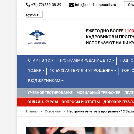
+7(472)539-08-39
info@edu.1citsecurity.ru
Сп
курсов
ЕЖЕГОДНО БОЛЕЕ
1100
КАДРОВИКОВ И ПРОГ
ИСПОЛЬЗУЮТ НАШИ КУ
СТАРТ В 1С
ПРОГРАММИРОВАНИЕ В 1С
ПОДГО
1С:ERP
1С:БУХГАЛТЕРИЯ И УПРОЩЕНКА
ТОРГО
БЮДЖЕТНИКАМ
МИНИ-КУРСЫ
КУРСЫ ДЛЯ ШКОЛЬНИКОВ
КУРСЫ 
УЧЕБНОЕ ТЕСТИРОВАНИЕ
МОБИЛЬНЫЙ ТРЕНАЖЕР
ПЛАТ
УПРАВЛЕНИЕ ПРОЕКТАМИ
УПРАВЛЕНЦАМ
ДРУГИ
ОНЛАЙН-КУРСЫ
ВОПРОСЫ И ОТВЕТЫ
ДОГОВОР ПУБЛ
»
»
Главная
Основные
Настройка отчетов в программе «1С:Зарп