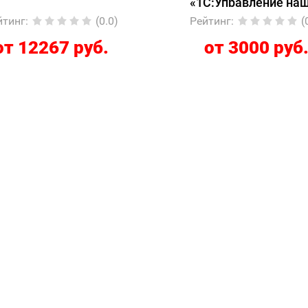
«1С:Управление на
фирмой»
йтинг
:
(0.0)
Рейтинг
:
(
от 12267 руб.
от 3000 руб