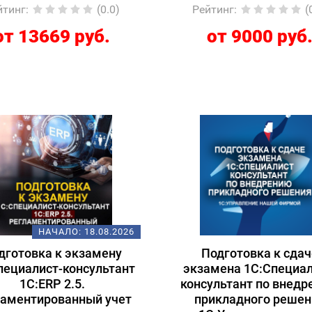
йтинг
:
(0.0)
Рейтинг
:
(
от 13669 руб.
от 9000 руб
НАЧАЛО:
18.08.2026
дготовка к экзамену
Подготовка к сдач
пециалист-консультант
экзамена 1С:Специал
1С:ERP 2.5.
консультант по внед
ламентированный учет
прикладного решен