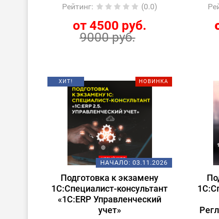
Рейтинг
:
(0.0)
Ре
от 4500 руб.
9000 руб.
ХИТ!
НОВИНКА
НАЧАЛО:
03.11.2026
Подготовка к экзамену
По
1С:Специалист-консультант
1С:С
«1С:ERP Управленческий
учет»
Рег