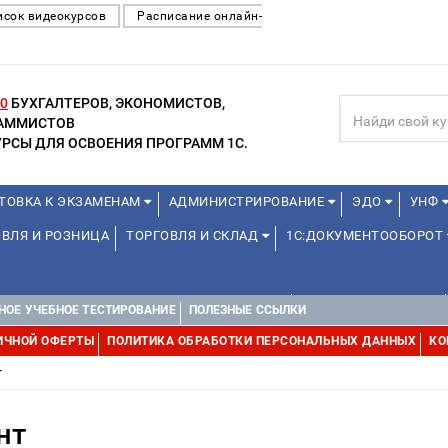
исок видеокурсов
Расписание онлайн-
0
БУХГАЛТЕРОВ, ЭКОНОМИСТОВ,
РАММИСТОВ
РСЫ ДЛЯ ОСВОЕНИЯ ПРОГРАММ 1С.
ТОВКА К ЭКЗАМЕНАМ
АДМИНИСТРИРОВАНИЕ
ЭДО
УНФ
ВЛЯ И РОЗНИЦА
ТОРГОВЛЯ И СКЛАД
1С:ДОКУМЕНТООБОРОТ
ДЛЯ ПРЕПОДАВАТЕЛЕЙ ШКОЛЬНЫХ КУРСОВ
ДЛЯ ШКОЛЬНИКОВ
НОЕ УЧЕБНОЕ ТЕСТИРОВАНИЕ
ПОЛЕЗНЫЕ ССЫЛКИ
Е
1С:МЕДИЦИНА
WEB, JAVA И ANDROID
ИЧНОЙ ОФЕРТЫ
ПОЛИТИКА ОБРАБОТКИ ПЕРСОНАЛЬНЫХ ДАННЫХ
КО
т
нт