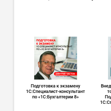
Подготовка к экзамену
Внед
1С:Специалист-консультант
т
по «1С:Бухгалтерии 8»
По
1С:С