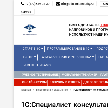
+7(472)539-08-39
info@edu.1citsecurity.ru
Сп
курсов
ЕЖЕГОДНО БОЛЕЕ
1100
КАДРОВИКОВ И ПРОГ
ИСПОЛЬЗУЮТ НАШИ КУ
СТАРТ В 1С
ПРОГРАММИРОВАНИЕ В 1С
ПОДГО
1С:ERP
1С:БУХГАЛТЕРИЯ И УПРОЩЕНКА
ТОРГО
БЮДЖЕТНИКАМ
МИНИ-КУРСЫ
КУРСЫ ДЛЯ ШКОЛЬНИКОВ
КУРСЫ 
УЧЕБНОЕ ТЕСТИРОВАНИЕ
МОБИЛЬНЫЙ ТРЕНАЖЕР
ПЛАТ
УПРАВЛЕНИЕ ПРОЕКТАМИ
УПРАВЛЕНЦАМ
ДРУГИ
ОНЛАЙН-КУРСЫ
ВОПРОСЫ И ОТВЕТЫ
ДОГОВОР ПУБЛ
»
»
Главная
Подготовка к экзаменам
1С:Специалист-консультан
1С:Специалист-консульта