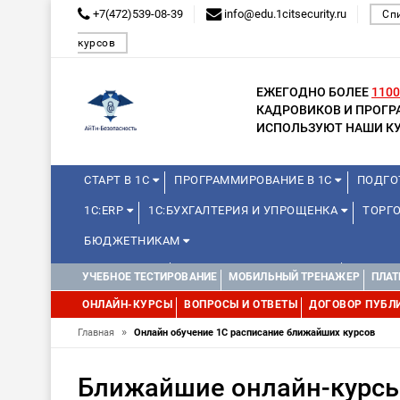
+7(472)539-08-39
info@edu.1citsecurity.ru
Сп
курсов
ЕЖЕГОДНО БОЛЕЕ
1100
КАДРОВИКОВ И ПРОГ
ИСПОЛЬЗУЮТ НАШИ КУ
СТАРТ В 1С
ПРОГРАММИРОВАНИЕ В 1С
ПОДГО
1С:ERP
1С:БУХГАЛТЕРИЯ И УПРОЩЕНКА
ТОРГО
БЮДЖЕТНИКАМ
МИНИ-КУРСЫ
КУРСЫ ДЛЯ ШКОЛЬНИКОВ
КУРСЫ 
УЧЕБНОЕ ТЕСТИРОВАНИЕ
МОБИЛЬНЫЙ ТРЕНАЖЕР
ПЛАТ
УПРАВЛЕНИЕ ПРОЕКТАМИ
УПРАВЛЕНЦАМ
ДРУГИ
ОНЛАЙН-КУРСЫ
ВОПРОСЫ И ОТВЕТЫ
ДОГОВОР ПУБЛ
»
Главная
Онлайн обучение 1С расписание ближайших курсов
Ближайшие онлайн-курсы