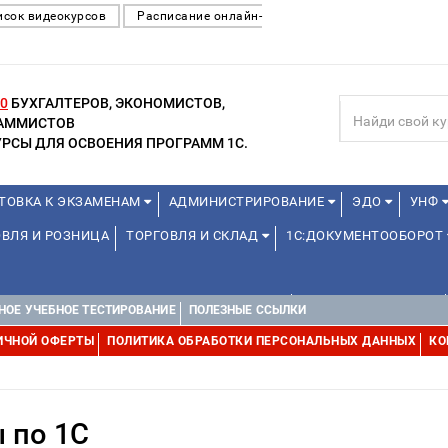
исок видеокурсов
Расписание онлайн-
0
БУХГАЛТЕРОВ, ЭКОНОМИСТОВ,
РАММИСТОВ
РСЫ ДЛЯ ОСВОЕНИЯ ПРОГРАММ 1С.
ТОВКА К ЭКЗАМЕНАМ
АДМИНИСТРИРОВАНИЕ
ЭДО
УНФ
ВЛЯ И РОЗНИЦА
ТОРГОВЛЯ И СКЛАД
1С:ДОКУМЕНТООБОРОТ
ДЛЯ ПРЕПОДАВАТЕЛЕЙ ШКОЛЬНЫХ КУРСОВ
ДЛЯ ШКОЛЬНИКОВ
НОЕ УЧЕБНОЕ ТЕСТИРОВАНИЕ
ПОЛЕЗНЫЕ ССЫЛКИ
Е
1С:МЕДИЦИНА
WEB, JAVA И ANDROID
ИЧНОЙ ОФЕРТЫ
ПОЛИТИКА ОБРАБОТКИ ПЕРСОНАЛЬНЫХ ДАННЫХ
КО
 по 1С