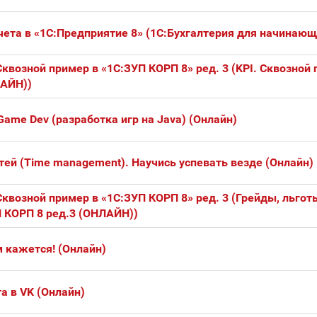
чета в «1С:Предприятие 8» (1С:Бухгалтерия для начинающ
квозной пример в «1С:ЗУП КОРП 8» ред. 3 (KPI. Сквозной 
ЛАЙН))
ame Dev (разработка игр на Java) (Онлайн)
ей (Time management). Научись успевать везде (Онлайн)
квозной пример в «1С:ЗУП КОРП 8» ред. 3 (Грейды, льгот
П КОРП 8 ред.3 (ОНЛАЙН))
 кажется! (Онлайн)
а в VK (Онлайн)