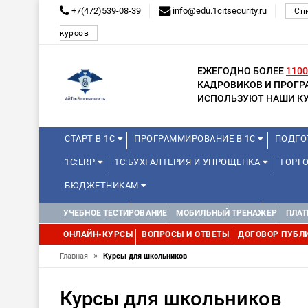
+7(472)539-08-39
info@edu.1citsecurity.ru
Сп
курсов
ЕЖЕГОДНО БОЛЕЕ
1100
КАДРОВИКОВ И ПРОГ
ИСПОЛЬЗУЮТ НАШИ КУ
СТАРТ В 1С
ПРОГРАММИРОВАНИЕ В 1С
ПОДГО
1С:ERP
1С:БУХГАЛТЕРИЯ И УПРОЩЕНКА
ТОРГО
БЮДЖЕТНИКАМ
МИНИ-КУРСЫ
КУРСЫ ДЛЯ ШКОЛЬНИКОВ
КУРСЫ 
УЧЕБНОЕ ТЕСТИРОВАНИЕ
МОБИЛЬНЫЙ ТРЕНАЖЕР
ПЛАТ
УПРАВЛЕНИЕ ПРОЕКТАМИ
УПРАВЛЕНЦАМ
ДРУГИ
ОНЛАЙН-КУРСЫ
ВОПРОСЫ И ОТВЕТЫ
ДОГОВОР ПУБЛ
»
Главная
Курсы для школьников
Курсы для школьников