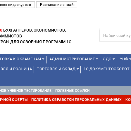
исок видеокурсов
Расписание онлайн-
0
БУХГАЛТЕРОВ, ЭКОНОМИСТОВ,
РАММИСТОВ
РСЫ ДЛЯ ОСВОЕНИЯ ПРОГРАММ 1С.
ТОВКА К ЭКЗАМЕНАМ
АДМИНИСТРИРОВАНИЕ
ЭДО
УНФ
ВЛЯ И РОЗНИЦА
ТОРГОВЛЯ И СКЛАД
1С:ДОКУМЕНТООБОРОТ
ДЛЯ ПРЕПОДАВАТЕЛЕЙ ШКОЛЬНЫХ КУРСОВ
ДЛЯ ШКОЛЬНИКОВ
НОЕ УЧЕБНОЕ ТЕСТИРОВАНИЕ
ПОЛЕЗНЫЕ ССЫЛКИ
Е
1С:МЕДИЦИНА
WEB, JAVA И ANDROID
ИЧНОЙ ОФЕРТЫ
ПОЛИТИКА ОБРАБОТКИ ПЕРСОНАЛЬНЫХ ДАННЫХ
КО