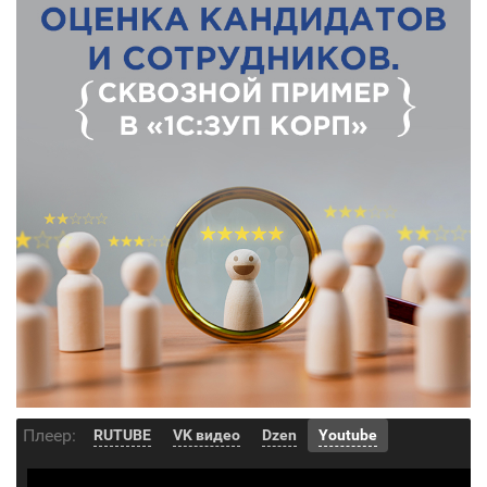
Плеер:
RUTUBE
VK видео
Dzen
Youtube